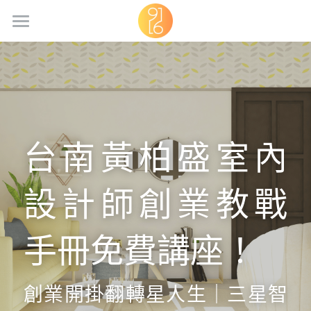
台南久藝
最新案例
完工實景
台南黃柏盛室內
品牌故事
服務內容
設計師創業教戰
服務流程
手冊免費講座！
服務費用
設計觀點
創業開掛翻轉星人生｜三星智
聯絡我們